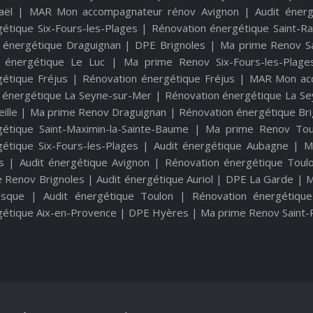
aël
|
MAR Mon accompagnateur rénov Avignon
|
Audit énerg
étique Six-Fours-les-Plages
|
Rénovation énergétique Saint-Ra
t énergétique Draguignan
|
DPE Brignoles
|
Ma prime Renov Sa
t énergétique Le Luc
|
Ma prime Renov Six-Fours-les-Plage
gétique Fréjus
|
Rénovation énergétique Fréjus
|
MAR Mon acc
t énergétique La Seyne-sur-Mer
|
Rénovation énergétique La S
ille
|
Ma prime Renov Draguignan
|
Rénovation énergétique Br
gétique Saint-Maximin-la-Sainte-Baume
|
Ma prime Renov Tou
étique Six-Fours-les-Plages
|
Audit énergétique Aubagne
|
M
s
|
Audit énergétique Avignon
|
Rénovation énergétique Toul
e Renov Brignoles
|
Audit énergétique Auriol
|
DPE La Garde
|
M
sque
|
Audit énergétique Toulon
|
Rénovation énergétiqu
gétique Aix-en-Provence
|
DPE Hyères
|
Ma prime Renov Saint-