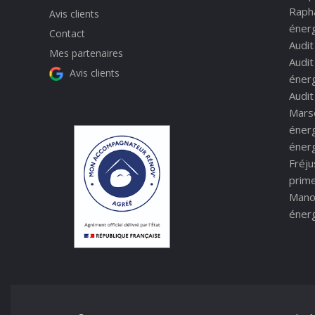
Raph
Avis clients
énerg
Contact
Audi
Mes partenaires
Audi
Avis clients
éner
Audi
Marse
éner
énerg
Fréju
prim
Mano
éner