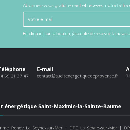
Abonnez-vous gratuitement et recevez notre lettre d
En cliquant sur le bouton, j’accepte de recevoir la n
Téléphone
E-mail
A
04 89 21 37 47
contact
auditenergetiquedeprovence.fr
7
it énergétique Saint-Maximin-la-Sainte-Baume
rime Renov La Seyne-sur-Mer
|
DPE La Seyne-sur-Mer
|
DP