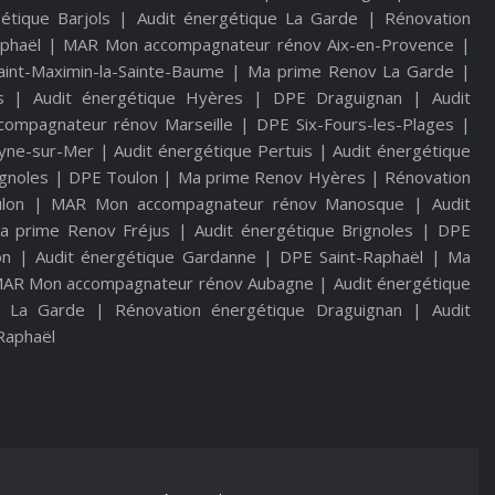
étique Barjols
|
Audit énergétique La Garde
|
Rénovation
phaël
|
MAR Mon accompagnateur rénov Aix-en-Provence
|
int-Maximin-la-Sainte-Baume
|
Ma prime Renov La Garde
|
s
|
Audit énergétique Hyères
|
DPE Draguignan
|
Audit
ompagnateur rénov Marseille
|
DPE Six-Fours-les-Plages
|
eyne-sur-Mer
|
Audit énergétique Pertuis
|
Audit énergétique
ignoles
|
DPE Toulon
|
Ma prime Renov Hyères
|
Rénovation
lon
|
MAR Mon accompagnateur rénov Manosque
|
Audit
a prime Renov Fréjus
|
Audit énergétique Brignoles
|
DPE
on
|
Audit énergétique Gardanne
|
DPE Saint-Raphaël
|
Ma
AR Mon accompagnateur rénov Aubagne
|
Audit énergétique
e La Garde
|
Rénovation énergétique Draguignan
|
Audit
Raphaël