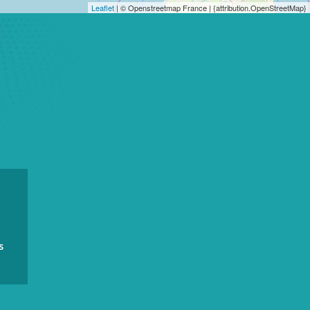
Leaflet
| © Openstreetmap France | {attribution.OpenStreetMap}
s