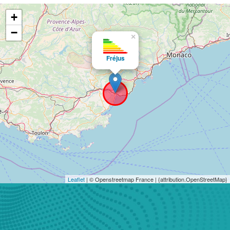
+
−
×
Fréjus
Leaflet
| © Openstreetmap France | {attribution.OpenStreetMap}